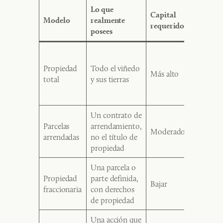
Lo que
Capital
Tu
Modelo
realmente
requerido
particip
posees
Total. L
cultivas 
Propiedad
Todo el viñedo
Más alto
contrata
total
y sus tierras
gestiona
equipo.
Un contrato de
Parcelas
arrendamiento,
Ligero a
Moderado
arrendadas
no el título de
modera
propiedad
Una parcela o
Pasivo, 
Propiedad
parte definida,
particip
Bajar
fraccionaria
con derechos
práctica
de propiedad
opcional
Una acción que