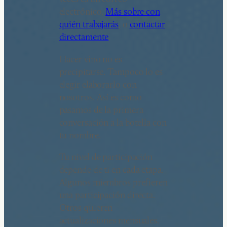
electrónico.
Más sobre con
quién trabajarás
, o
contactar
directamente
.
Hacer vino no es
precipitarse. Tampoco lo es
elegir elaborarlo con
nosotros. Así es como
pasamos de la primera
conversación a la botella con
tu nombre.
Tu nivel de participación
depende de ti en cada etapa.
Algunos miembros prefieren
una participación directa.
Otros quieren
actualizaciones mensuales.