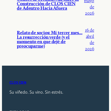
mayo
Construcción de CLOS CIEN
de
de Adentro Hacia Afuera
2026
16 de
Relato de socios: Mi tercer mes...
abril
La resurrección verde (y el
momento en que dejé de
de
preocuparme)
2026
CLOS CIEN
Su viñedo. Su vino. Sin estrés.