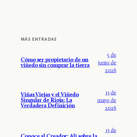
MÁS ENTRADAS
5 de
Cómo ser propietario de un
junio de
viñedo sin comprar la tierra
2026
13 de
Viñas Viejas y el Viñedo
Singular de Rioja: La
mayo de
Verdadera Definición
2026
13 de
Conoce al Creador: Ali sobre la