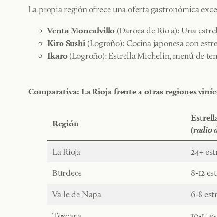
La propia región ofrece una oferta gastronómica exce
Venta Moncalvillo
(Daroca de Rioja): Una estrel
Kiro Sushi
(Logroño): Cocina japonesa con estrel
Ikaro
(Logroño): Estrella Michelin, menú de te
Comparativa: La Rioja frente a otras regiones viníc
Estrell
Región
(radio 
La Rioja
24+ est
Burdeos
8-12 est
Valle de Napa
6-8 estr
Toscana
10-15 es