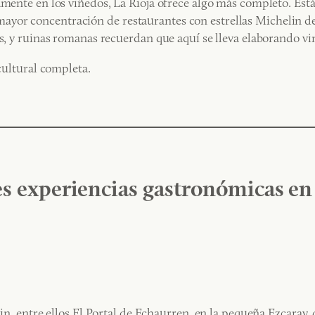
vamente en los viñedos, La Rioja ofrece algo más completo. Es
yor concentración de restaurantes con estrellas Michelin de
os, y ruinas romanas recuerdan que aquí se lleva elaborando v
 cultural completa.
s experiencias gastronómicas en 
in, entre ellos El Portal de Echaurren, en la pequeña Ezcaray, q